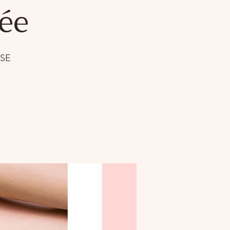
ée
SSE