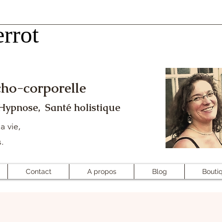
rrot
rrot
ho-corporelle
 Hypnose, Santé holistique
a vie,
s.
Contact
A propos
Blog
Bouti