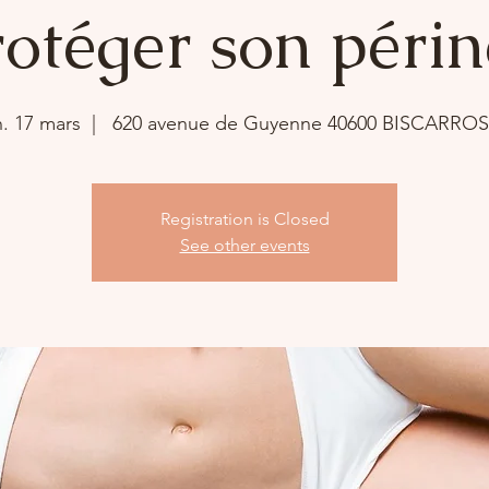
otéger son périn
n. 17 mars
  |  
620 avenue de Guyenne 40600 BISCARRO
Registration is Closed
See other events