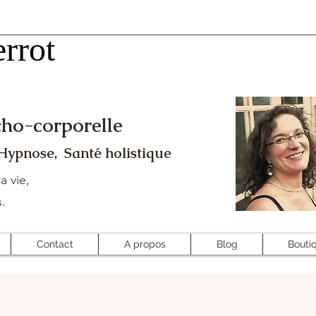
rrot
rrot
ho-corporelle
 Hypnose, Santé holistique
a vie,
s.
Contact
A propos
Blog
Bouti