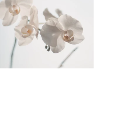
Un espace
épuré