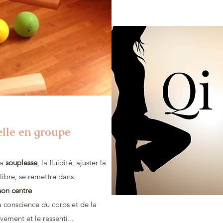
lle en groupe
la
souplesse
, la fluidité, ajuster la
ilibre, se remettre dans
son centre
la conscience du corps et de la
vement et le ressenti...