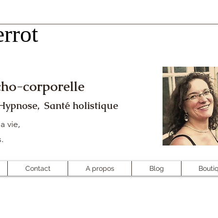
rrot
rrot
ho-corporelle
 Hypnose, Santé holistique
a vie,
s.
Contact
A propos
Blog
Bouti