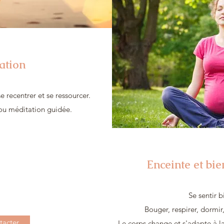
ation
e recentrer et se ressourcer.
 ou méditation guidée.
Enceinte et bi
Se sentir b
Bouger, respirer, dormir, 
tacter
Le corps change et s'adapte à la 