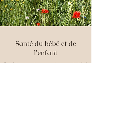
Santé du bébé et de
l'enfant
Remèdes naturels pour petits maux de bébé
Mieux comprendre les inconforts du tout-petit
Privilégier la prévention
Parer aux petits maux des bébés
les fesses irritées
le rhume
les poussées dentaires
l'érythème toxique
acné du nourrisson